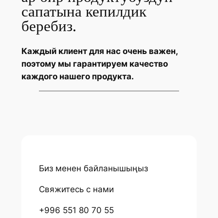
Ар бир кардар биз үчүн
баалуу, ошондуктан биз
ар бир продуктубуздун
сапатына кепилдик
беребиз.
Каждый клиент для нас очень важен,