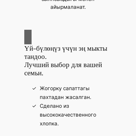
айырмаланат.
Үй-бүлөңүз үчүн эң мыкты
тандоо.
Лучший выбор для вашей
семьи.
Жогорку сапаттагы
пахтадан жасалган.
Сделано из
высококачественного
хлопка.