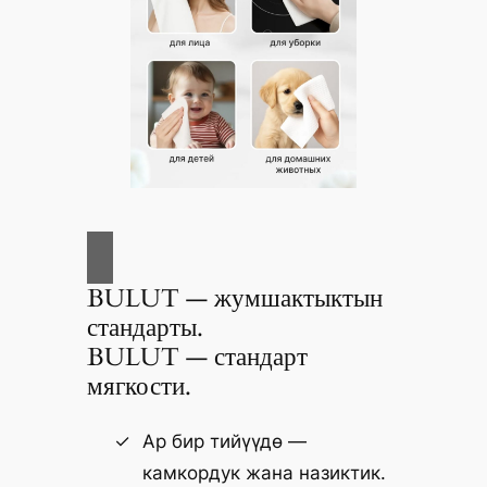
BULUT — жумшактыктын
стандарты.
BULUT — стандарт
мягкости.
Ар бир тийүүдө —
камкордук жана назиктик.