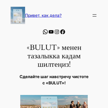
Перейти
к
Привет, как дела?
содержимому
WhatsApp
YouTube
Instagram
Facebook
«BULUT» менен
тазалыкка кадам
шилтеңиз!
Сделайте шаг навстречу чистоте
с «BULUT»!