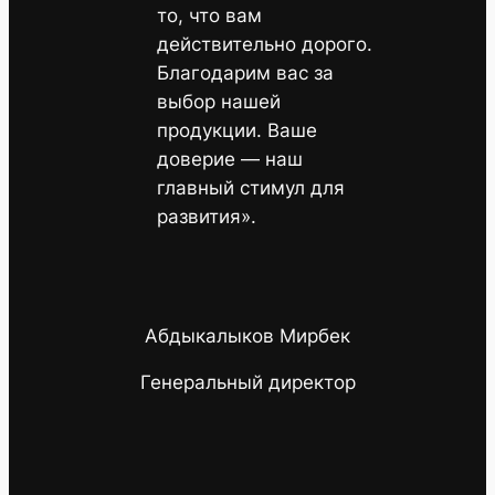
«Для нас
BULUT
— это
прежде всего
ответственность за
результат. Мы
постоянно работаем
над качеством и
функциональностью
нашего продукта,
чтобы вы могли тратить
меньше времени на
уборку и больше — на
то, что вам
действительно дорого.
Благодарим вас за
выбор нашей